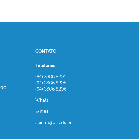
CONTATO
Telefones
(64) 3606 8201
(64) 3606 8205
800
(64) 3606 8206
Whats
E-mail
seinfra@ufj.edu.br