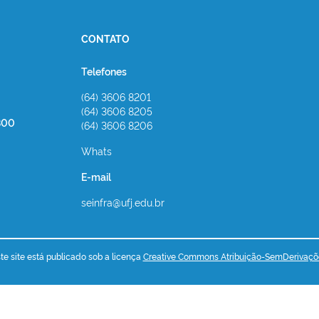
CONTATO
Telefones
(64) 3606 8201
(64) 3606 8205
800
(64) 3606 8206
Whats
E-mail
seinfra@ufj.edu.br
e site está publicado sob a licença
Creative Commons Atribuição-SemDerivaçõ